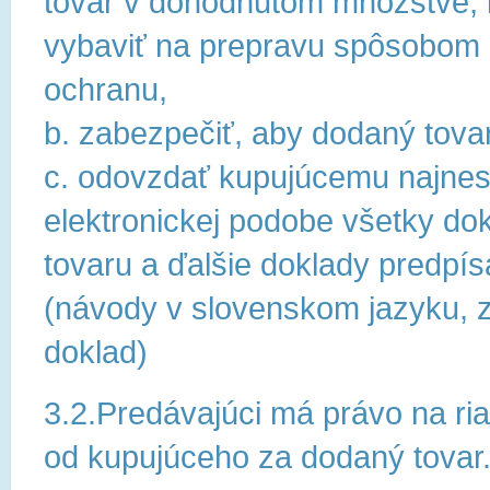
tovar v dohodnutom množstve, kv
vybaviť na prepravu spôsobom 
ochranu,
b. zabezpečiť, aby dodaný tova
c. odovzdať kupujúcemu najnes
elektronickej podobe všetky dok
tovaru a ďalšie doklady predpí
(návody v slovenskom jazyku, zá
doklad)
3.2.Predávajúci má právo na ri
od kupujúceho za dodaný tovar