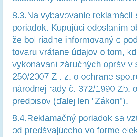
8.3.Na vybavovanie reklamácií 
poriadok. Kupujúci odoslaním 
že bol riadne informovaný o p
tovaru vrátane údajov o tom, kd
vykonávaní záručných opráv v s
250/2007 Z . z. o ochrane spot
národnej rady č. 372/1990 Zb. 
predpisov (ďalej len "Zákon").
8.4.Reklamačný poriadok sa vz
od predávajúceho vo forme elek