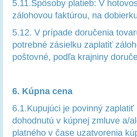
5.11.Spôsoby platieb: V hotovost
zálohovou faktúrou, na dobierku
5.12. V prípade doručenia tova
potrebné zásielku zaplatiť zálo
poštovné, podľa krajniny doruč
6. Kúpna cena
6.1.Kupujúci je povinný zaplat
dohodnutú v kúpnej zmluve a/a
platného v čase uzatvorenia kú