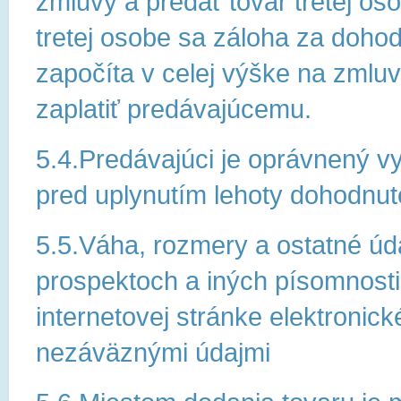
zmluvy a predať tovar tretej o
tretej osobe sa záloha za doho
započíta v celej výške na zmluv
zaplatiť predávajúcemu.
5.4.Predávajúci je oprávnený v
pred uplynutím lehoty dohodnut
5.5.Váha, rozmery a ostatné úd
prospektoch a iných písomnost
internetovej stránke elektroni
nezáväznými údajmi