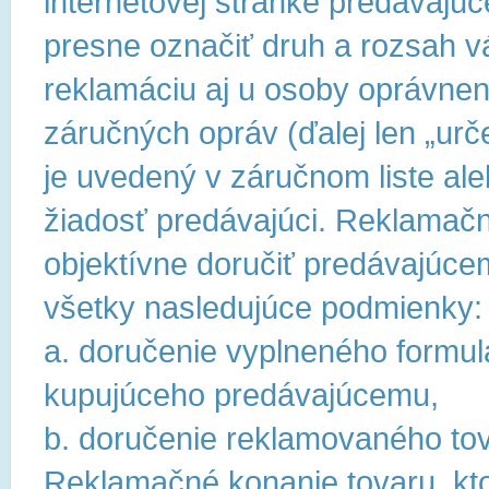
internetovej stránke predávajúc
presne označiť druh a rozsah vá
reklamáciu aj u osoby oprávne
záručných opráv (ďalej len „u
je uvedený v záručnom liste al
žiadosť predávajúci. Reklamačn
objektívne doručiť predávajúc
všetky nasledujúce podmienky:
a. doručenie vyplneného formul
kupujúceho predávajúcemu,
b. doručenie reklamovaného to
Reklamačné konanie tovaru, kto