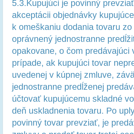
5.3.Kupujúci je povinný prevziať
akceptácii objednávky kupujúce
k omeškaniu dodania tovaru zo 
oprávnený jednostranne predĺžiť
opakovane, o čom predávajúci 
prípade, ak kupujúci tovar nepr
uvedenej v kúpnej zmluve, závä
jednostranne predĺženej predáv
účtovať kupujúcemu skladné vo 
deň uskladnenia tovaru. Po uply
povinný tovar prevziať, je pred