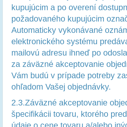
kupujúcim a po overení dostupn
požadovaného kupujúcim označe
Automaticky vykonávané oznáme
elektronického systému predáva
mailovú adresu ihneď po odosla
za záväzné akceptovanie objed
Vám budú v prípade potreby zas
ohľadom Vašej objednávky.
2.3.Záväzné akceptovanie obje
špecifikácii tovaru, ktorého pr
údaje o cene tovaru a/alebo iný