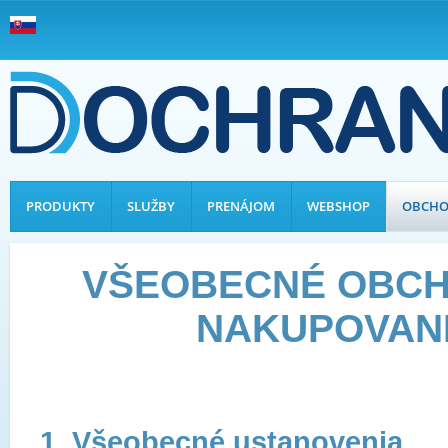
PRODUKTY
SLUŽBY
PRENÁJOM
WEBSHOP
OBCHO
VŠEOBECNÉ OBCH
NAKUPOVAN
1. Všeobecné ustanovenia