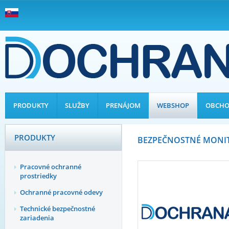
PRODUKTY
SLUŽBY
PRENÁJOM
WEBSHOP
OBCHO
PRODUKTY
BEZPEČNOSTNÉ MONIT
Pracovné ochranné
prostriedky
Ochranné pracovné odevy
Technické bezpečnostné
zariadenia